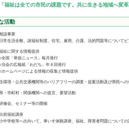
「福祉は全ての市民の課題です。共に生きる地域へ変革
な活動
相談事業
生活全般、諸福祉制度、住宅、雇用、介護、法的問題等についてピ
福祉に関する情報提供
国「脊損ニュース」毎月発行
会の広報紙「わだち」年６回発行
ームページによる情報の収集と情報提供
住環境・公共交通機関等のバリアフリーの調査・提案活動及び県民への
県・市町村・関係機関への提言、要望活動
研修会、セミナー等の開催
出前福祉講座
学校等へ出向いて、車いす体験講座、福祉、障害者問題についての