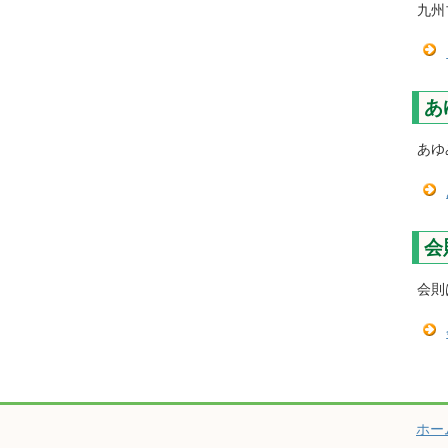
九州
あ
あゆ
会
会則
ホー