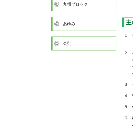
九州ブロック
主
あゆみ
１．
日常
会則
２．
○全
○当
○ホ
３．
４．
５．
６．
小中