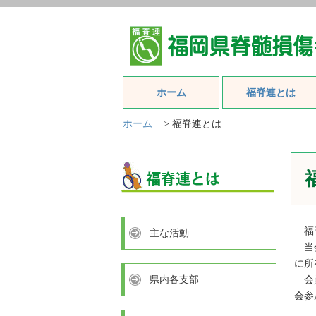
ホーム
福脊連とは
ホーム
> 福脊連とは
福脊
主な活動
当会
に所
県内各支部
会員
会参