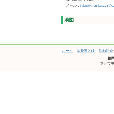
メール：
fukusekiren-kasuga@cel
地図
ホーム
福脊連とは
活動紹介
福
嘉麻市中益8