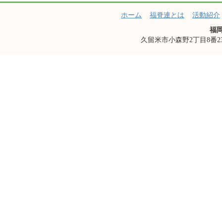
ホーム
福脊連とは
活動紹介
福
久留米市小森野2丁目8番23-201号 